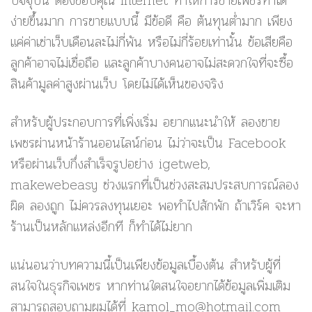
ปัจจุบัน ต้องขอบคุณ Internet ทำให้การขายเพชรทำได้
ง่ายขึ้นมาก การขายแบบนี้ มีข้อดี คือ ต้นทุนต่ำมาก เพียง
แค่ค่าเช่าเว็บเดือนละไม่กี่พัน หรือไม่กี่ร้อยเท่านั้น ข้อเสียคือ
ลูกค้าอาจไม่เชื่อถือ และลูกค้าบางคนอาจไม่สะดวกใจที่จะซื้อ
สินค้ามูลค่าสูงผ่านเว็บ โดยไม่ได้เห็นของจริง
สำหรับผู้ประกอบการที่เพิ่งเริ่ม อยากแนะนำให้ ลองขาย
เพชรผ่านหน้าร้านออนไลน์ก่อน ไม่ว่าจะเป็น Facebook
หรือผ่านเว็บกึ่งสำเร็จรูปอย่าง igetweb,
makewebeasy ช่วงแรกที่เป็นช่วงสะสมประสบการณ์ลอง
ผิด ลองถูก ไม่ควรลงทุนเยอะ พอทำไปสักพัก ถ้าเวิร์ค จะหา
ร้านเป็นหลักแหล่งอีกที ก็ทำได้ไม่ยาก
แน่นอนว่าบทความนี้เป็นเพียงข้อมูลเบื้องต้น สำหรับผู้ที่
สนใจในธุรกิจเพชร หากท่านใดสนใจอยากได้ข้อมูลเพิ่มเติม
สามารถสอบถามผมได้ที่ kamol_mo@hotmail.com