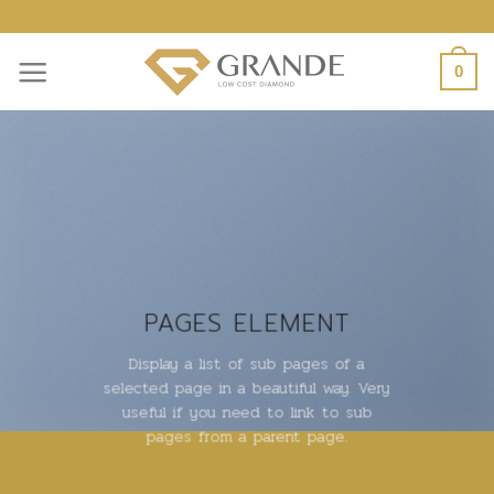
ข้าม
ไป
0
ยัง
เนื้อหา
PAGES ELEMENT
Display a list of sub pages of a
selected page in a beautiful way. Very
useful if you need to link to sub
pages from a parent page.