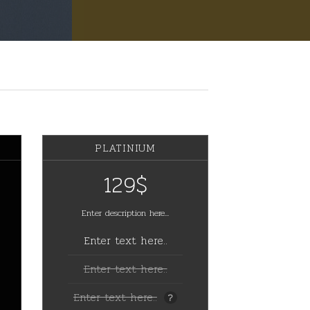
PLATINIUM
129$
Enter description here...
Enter text here..
Enter text here..
Enter text here..
?