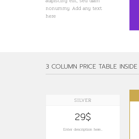
adipiscing elit, sed diam
nonummy. Add any text
here
3 COLUMN PRICE TABLE INSID
SILVER
29$
Enter description here...