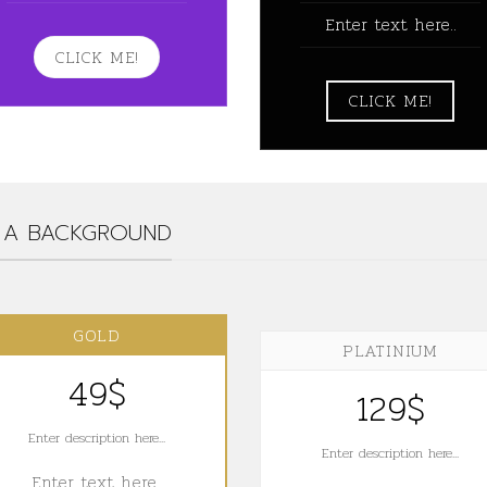
Enter text here..
CLICK ME!
CLICK ME!
E A BACKGROUND
GOLD
PLATINIUM
49$
129$
Enter description here...
Enter description here...
Enter text here..