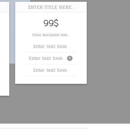
ENTER TITLE HERE..
99$
Enter description here...
Enter text here..
Enter text here..
?
Enter text here..