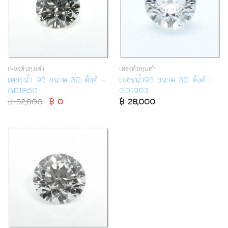
เพชรต้นทุนต่ำ
เพชรต้นทุนต่ำ
เพชรน้ำ 95 ขนาด 30 ตังค์ –
เพชรน้ำ95 ขนาด 30 ตังค์ |
GD1860
GD1903
฿
32,800
Original
฿
0
Current
฿
28,000
price
price
was:
is:
฿ 32,800.
฿ 0.