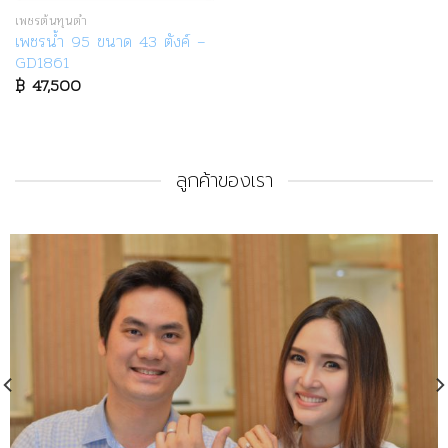
เพชรต้นทุนต่ำ
เพชรน้ำ 95 ขนาด 43 ตังค์ –
GD1861
฿
47,500
ลูกค้าของเรา