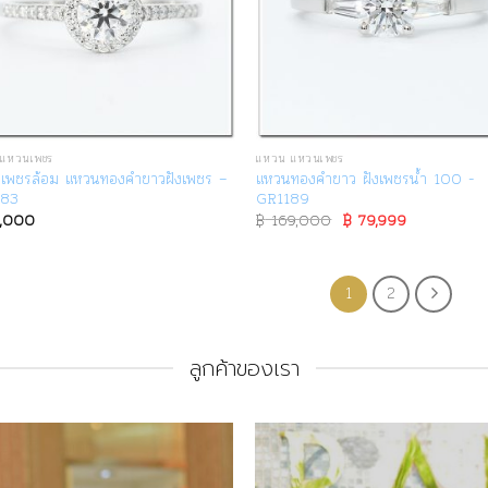
แหวนเพชร
แหวน แหวนเพชร
เพชรล้อม แหวนทองคำขาวฝังเพชร –
แหวนทองคำขาว ฝังเพชรน้ำ 100 -
183
GR1189
,000
฿
169,000
Original
฿
79,999
Current
price
price
was:
is:
฿ 169,000.
฿ 79,999.
1
2
ลูกค้าของเรา