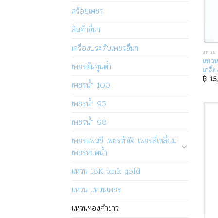
สร้อยเพชร
สินค้าอื่นๆ
เครื่องประดับเพชรอื่นๆ
แหวน 
แหวน
เพชรต้นทุนต่ำ
เกลี้
฿
15
เพชรน้ำ 100
เพชรน้ำ 95
เพชรน้ำ 98
เพชรแฟนซี เพชรหัวใจ เพชรสี่เหลี่ยม
เพชรหยดน้ำ
แหวน 18K pink gold
แหวน แหวนเพชร
แหวนทองคำขาว