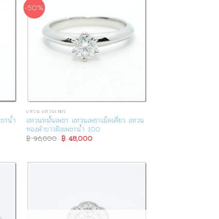
-50%
แหวน แหวนเพชร
ชรน้ำ
แหวนหมั้นเพชร แหวนเพชรเม็ดเดี่ยว แหวน
ทองคำขาวฝังเพชรน้ำ 100
฿
96,800
Original
฿
48,000
Current
price
price
was:
is:
฿ 96,800.
฿ 48,000.