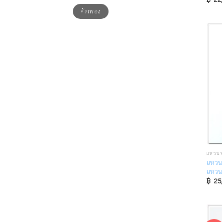
ราคา
ราคา
คัดกรอง
ต่ำ
สูงสุด
สุด
แหวนท
แหวน
แหวน
฿
25