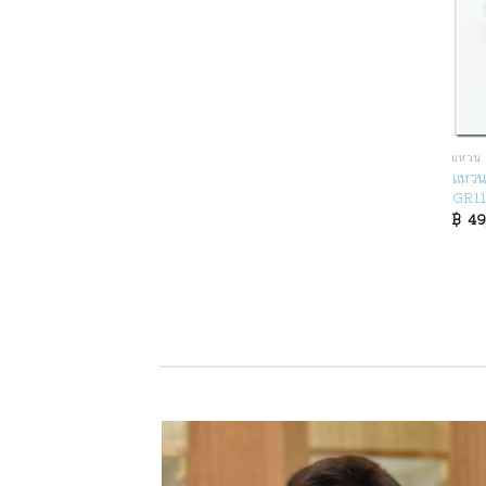
แหวน 
แหวน
GR1
฿
49