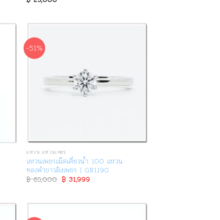
-51%
แหวน แหวนเพชร
แหวนเพชรเม็ดเดี่ยวน้ำ 100 แหวน
ทองคำขาวฝังเพชร | GR1190
฿
65,000
Original
฿
31,999
Current
price
price
was:
is:
฿ 65,000.
฿ 31,999.