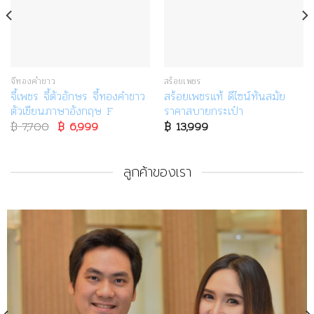
จี้ทองคำขาว
สร้อยเพชร
จี้เพชร จี้ตัวอักษร จี้ทองคำขาว
สร้อยเพชรแท้ ดีไซน์ทันสมัย
ตัวเขียนภาษาอังกฤษ F
ราคาสบายกระเป๋า
฿
7,700
Original
฿
6,999
Current
฿
13,999
price
price
was:
is:
฿ 7,700.
฿ 6,999.
ลูกค้าของเรา