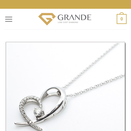
ข้าม
ไป
0
ยัง
เนื้อหา