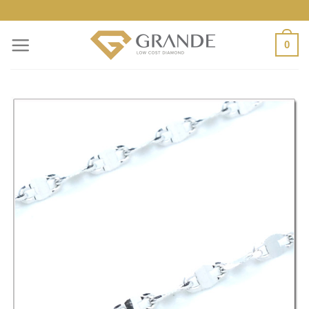
ข้าม
ไป
0
ยัง
เนื้อหา