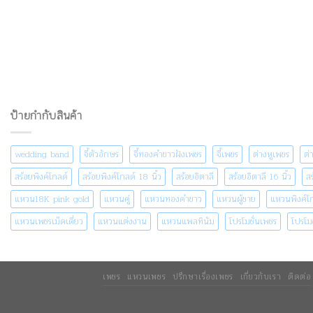
ป้ายกำกับสินค้า
wedding band
จี้ตัวอักษร
จี้ทองคำขาวฝังเพชร
จี้เพชร
ต่างหูเพชร
ต่
สร้อยพิงค์โกลด์
สร้อยพิงค์โกลด์ 18 นิ้ว
สร้อยอิตาลี
สร้อยอิตาลี 16 นิ้ว
สร
แหวน18K pink gold
แหวนคู่
แหวนทองคำขาว
แหวนผู้ชาย
แหวนพิงค์โ
แหวนเพชรเม็ดเดี่ยว
แหวนแต่งงาน
แหวนแพลทินัม
โปรโมชั่นเพชร
โปรโม
เพชร
แหวนเพชร
ปรึกษาเรื่องเพชร
เกี่ยวกับเรา
ติดต่อ