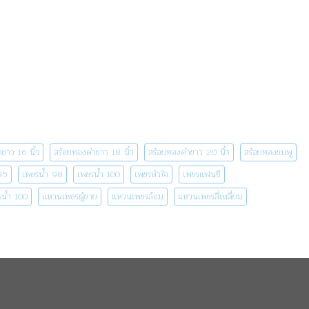
ขาว 16 นิ้ว
สร้อยทองคำขาว 18 นิ้ว
สร้อยทองคำขาว 20 นิ้ว
สร้อยทองชมพู
95
เพชรน้ำ 98
เพชรน้ำ 100
เพชรหัวใจ
เพชรแฟนซี
น้ำ 100
แหวนเพชรผู้ชาย
แหวนเพชรล้อม
แหวนเพชรสี่เหลี่ยม