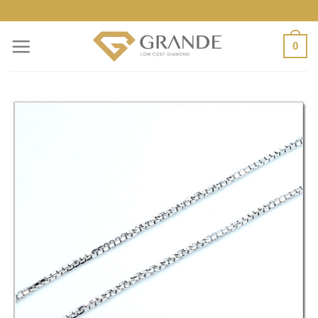
ข้าม
ไป
0
ยัง
เนื้อหา