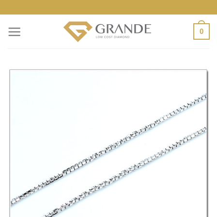
ข้าม
ไป
0
ยัง
เนื้อหา