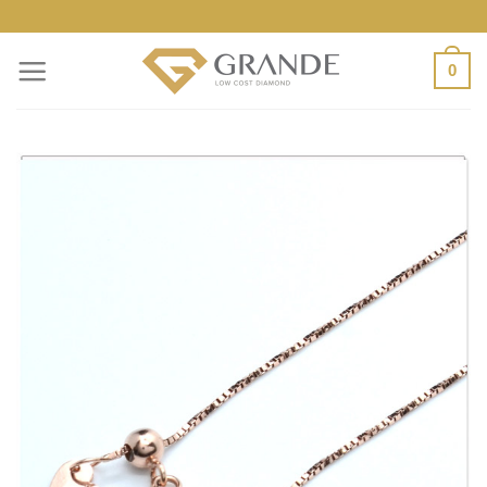
ข้าม
ไป
0
ยัง
เนื้อหา