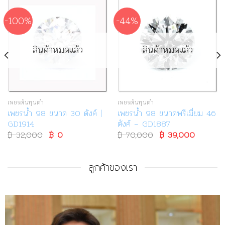
-100%
-44%
สินค้าหมดแล้ว
สินค้าหมดแล้ว
เพชรต้นทุนต่ำ
เพชรต้นทุนต่ำ
เพชรน้ำ 98 ขนาด 30 ตังค์ |
เพชรน้ำ 98 ขนาดพรีเมี่ยม 46
GD1914
ตังค์ – GD1887
฿
32,000
Original
฿
0
Current
฿
70,000
Original
฿
39,000
Current
price
price
price
price
was:
is:
was:
is:
฿ 32,000.
฿ 0.
฿ 70,000.
฿ 39,00
ลูกค้าของเรา