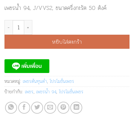
price
price
เพชรน้ำ 94, J/VVS2, ขนาดครึ่งกะรัต 50 ตังค์
was:
is:
฿ 68,000.
฿ 32,999.
จำนวน เพชรน้ำ 94 ขนาด 50 ตังค์ - GD1877 ชิ้น
หยิบใส่ตะกร้า
หมวดหมู่:
เพชรต้นทุนต่ำ
,
โปรโมชั่นเพชร
ป้ายกำกับ:
เพชร
,
เพชรน้ำ 94
,
โปรโมชั่นเพชร