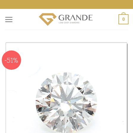
ข้าม
ไป
0
ยัง
เนื้อหา
-51%