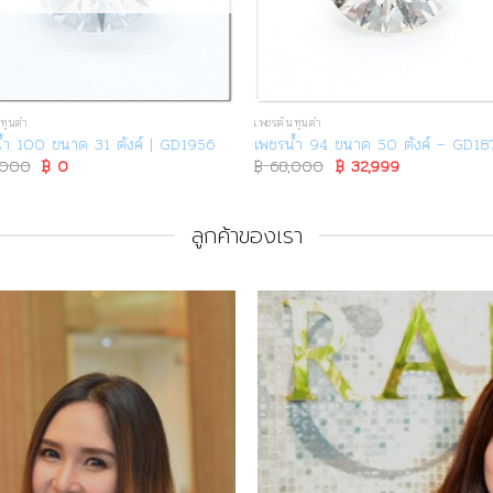
ทุนต่ำ
เพชรต้นทุนต่ำ
้ำ 100 ขนาด 31 ตังค์ | GD1956
เพชรน้ำ 94 ขนาด 50 ตังค์ – GD18
,000
Original
฿
0
Current
฿
68,000
Original
฿
32,999
Current
price
price
price
price
was:
is:
was:
is:
฿ 38,000.
฿ 0.
฿ 68,000.
฿ 32,999.
ลูกค้าของเรา