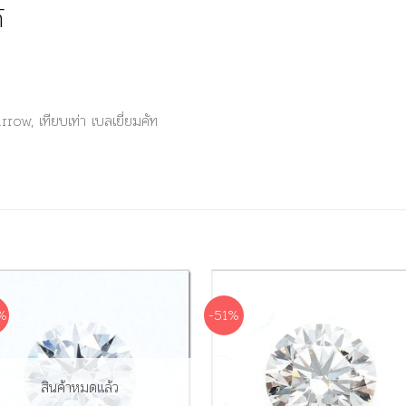
์
row, เทียบเท่า เบลเยี่ยมคัท
%
-51%
สินค้าหมดแล้ว