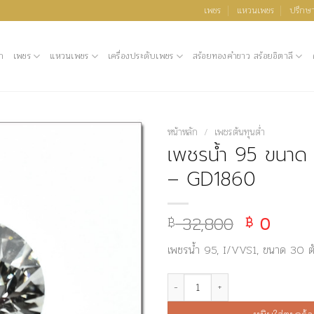
เพชร
แหวนเพชร
ปรึกษา
ก
เพชร
แหวนเพชร
เครื่องประดับเพชร
สร้อยทองคำขาว สร้อยอิตาลี
หน้าหลัก
/
เพชรต้นทุนต่ำ
เพชรน้ำ 95 ขนาด 
– GD1860
32,800
Original
0
Curre
฿
฿
price
price
เพชรน้ำ 95, I/VVS1, ขนาด 30 ตั
was:
is:
฿ 32,800
฿ 0.
จำนวน เพชรน้ำ 95 ขนาด 30 ตังค์