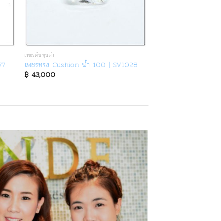
เพชรต้นทุนต่ำ
77
เพชรทรง Cushion น้ำ 100 | SV1028
฿
43,000