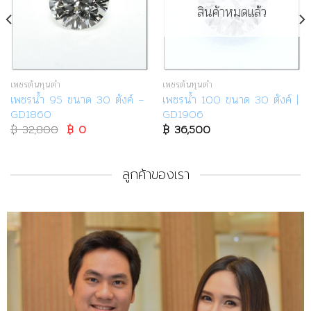
สินค้าหมดแล้ว
เพชรต้นทุนต่ำ
เพชรต้นทุนต่ำ
เพชรน้ำ 95 ขนาด 30 ตังค์ –
เพชรน้ำ 100 ขนาด 30 ตังค์ |
GD1860
GD1906
฿
32,800
Original
฿
0
Current
฿
36,500
price
price
was:
is:
฿ 32,800.
฿ 0.
ลูกค้าของเรา