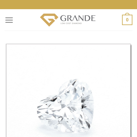
ข้าม
ไป
0
ยัง
เนื้อหา