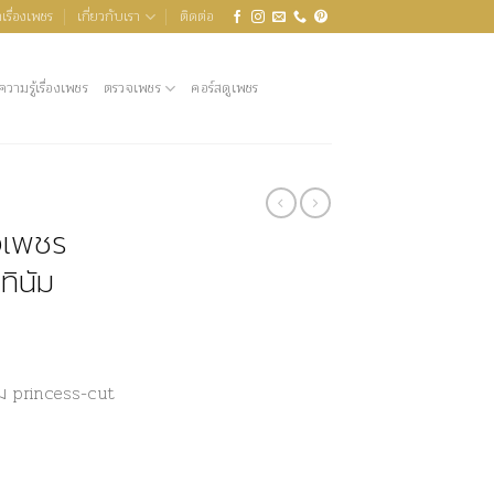
เรื่องเพชร
เกี่ยวกับเรา
ติดต่อ
ความรู้เรื่องเพชร
ตรวจเพชร
คอร์สดูเพชร
งเพชร
ทินัม
่ยม princess-cut
่ยม แหวนแพลทินัม ชิ้น