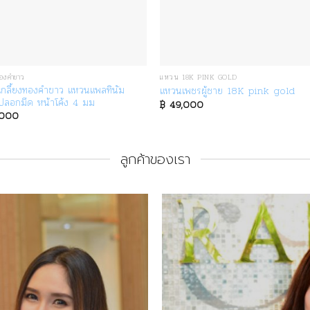
องคำขาว
แหวน 18K PINK GOLD
กลี้ยงทองคำขาว แหวนแพลทินัม
แหวนเพชรผู้ชาย 18K pink gold
ลอกมีด หน้าโค้ง 4 มม
฿
49,000
,000
ลูกค้าของเรา