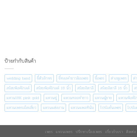
ป้ายกำกับสินค้า
wedding band
จี้ตัวอักษร
จี้ทองคำขาวฝังเพชร
จี้เพชร
ต่างหูเพชร
ต่
สร้อยพิงค์โกลด์
สร้อยพิงค์โกลด์ 18 นิ้ว
สร้อยอิตาลี
สร้อยอิตาลี 16 นิ้ว
สร
แหวน18K pink gold
แหวนคู่
แหวนทองคำขาว
แหวนผู้ชาย
แหวนพิงค์โ
แหวนเพชรเม็ดเดี่ยว
แหวนแต่งงาน
แหวนแพลทินัม
โปรโมชั่นเพชร
โปรโม
เพชร
แหวนเพชร
ปรึกษาเรื่องเพชร
เกี่ยวกับเรา
ติดต่อ