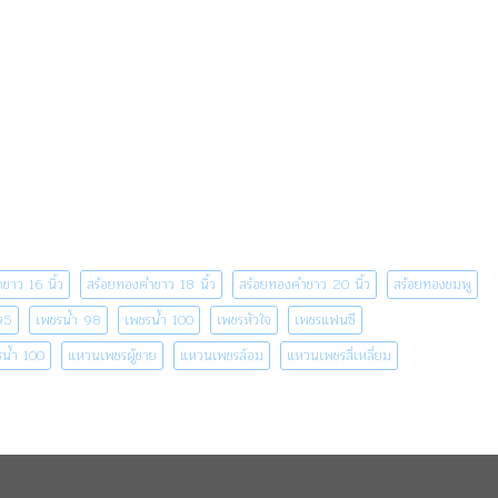
ขาว 16 นิ้ว
สร้อยทองคำขาว 18 นิ้ว
สร้อยทองคำขาว 20 นิ้ว
สร้อยทองชมพู
95
เพชรน้ำ 98
เพชรน้ำ 100
เพชรหัวใจ
เพชรแฟนซี
น้ำ 100
แหวนเพชรผู้ชาย
แหวนเพชรล้อม
แหวนเพชรสี่เหลี่ยม