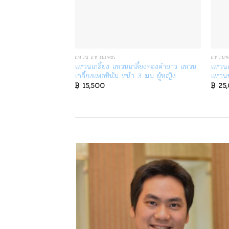
แหวน แหวนเพชร
แหวนท
พชรน้ำ 100 -
แหวนเกลี้ยง แหวนเกลี้ยงทองคำขาว แหวน
แหวนเ
เกลี้ยงแพลทินัม หน้า 3 มม ผู้หญิง
แหวนป
al
999
Current
฿
15,500
฿
25
price
is:
,000.
฿ 79,999.