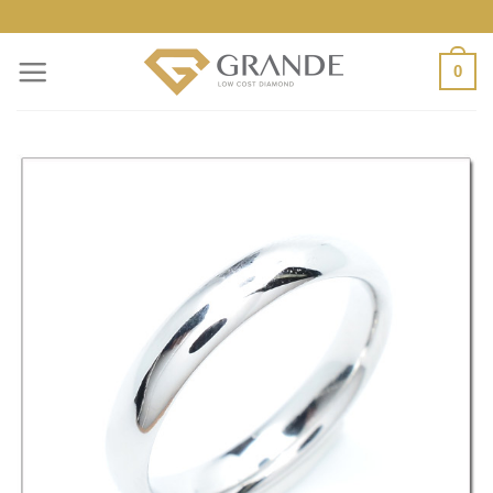
ข้าม
ไป
0
ยัง
เนื้อหา