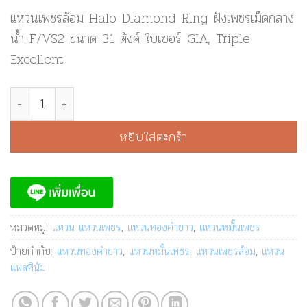
แหวนเพชรล้อม Halo Diamond Ring ฝังเพชรเม็ดกลาง
น้ำ F/VS2 ขนาด 31 ตังค์ ใบเซอร์ GIA, Triple
Excellent
จำนวน แหวนเพชรล้อม แหวนทองคำขาวฝังเพชร - GR1183 ชิ้น
หยิบใส่ตะกร้า
หมวดหมู่:
แหวน แหวนเพชร
,
แหวนทองคำขาว
,
แหวนหมั้นเพชร
ป้ายกำกับ:
แหวนทองคำขาว
,
แหวนหมั้นเพชร
,
แหวนเพชรล้อม
,
แหวน
แพลทินัม