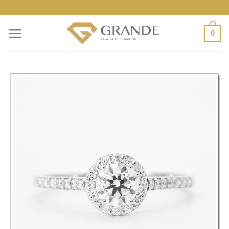
ข้าม
ไป
0
ยัง
เนื้อหา