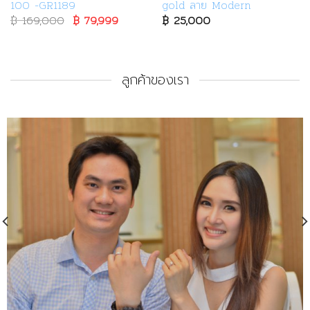
100 -GR1189
gold ลาย Modern
฿
169,000
Original
฿
79,999
Current
฿
25,000
price
price
was:
is:
.
฿ 169,000.
฿ 79,999.
ลูกค้าของเรา