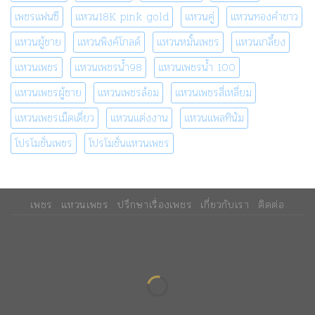
เพชรแฟนซี
แหวน18K pink gold
แหวนคู่
แหวนทองคำขาว
แหวนผู้ชาย
แหวนพิงค์โกลด์
แหวนหมั้นเพชร
แหวนเกลี้ยง
แหวนเพชร
แหวนเพชรน้ำ98
แหวนเพชรน้ำ 100
แหวนเพชรผู้ชาย
แหวนเพชรล้อม
แหวนเพชรสี่เหลี่ยม
แหวนเพชรเม็ดเดี่ยว
แหวนแต่งงาน
แหวนแพลทินัม
โปรโมชั่นเพชร
โปรโมชั่นแหวนเพชร
เพชร
แหวนเพชร
ปรึกษาเรื่องเพชร
เกี่ยวกับเรา
ติดต่อ