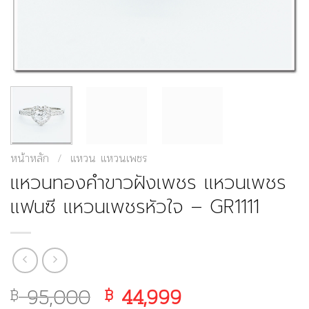
หน้าหลัก
/
แหวน แหวนเพชร
แหวนทองคำขาวฝังเพชร แหวนเพชร
แฟนซี แหวนเพชรหัวใจ – GR1111
95,000
Original
44,999
Current
฿
฿