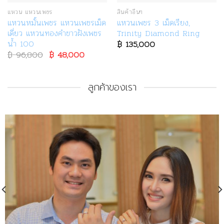
แหวน แหวนเพชร
สินค้าอื่นๆ
แหวนหมั้นเพชร แหวนเพชรเม็ด
แหวนเพชร 3 เม็ดเรียง,
เดี่ยว แหวนทองคำขาวฝังเพชร
Trinity Diamond Ring
น้ำ 100
฿
135,000
฿
96,800
Original
฿
48,000
Current
price
price
was:
is:
฿ 96,800.
฿ 48,000.
ลูกค้าของเรา