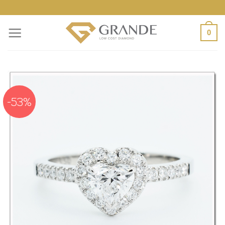
ข้าม
ไป
0
ยัง
เนื้อหา
-53%