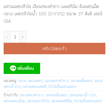
price
price
แหวนเพชรหัวใจ เรือนทองคำขาว แพลทินัม ฝังเพชรเม็ด
was:
is:
กลาง เพชรหัวใจน้ำ 100 D/VVS2 ขนาด 37 ตังค์ เซอร์
฿ 95,000.
฿ 44,999.
GIA
จำนวน แหวนทองคำขาวฝังเพชร แหวนเพชรแฟนซี แหวนเพชรหัวใจ
หยิบใส่ตะกร้า
หมวดหมู่:
แหวน แหวนเพชร
,
แหวนทองคำขาว
,
แหวนหมั้นเพชร
,
แหวน
เพชรน้ำ100
,
แหวนเพชรแฟนซี
,
โปรโมชั่นแหวนเพชร
ป้ายกำกับ:
แหวนทองคำขาว
,
แหวนหมั้นเพชร
,
แหวนเพชรน้ำ 100
,
แหวนเพชรล้อม
,
แหวนเพชรหัวใจ
,
แหวนแพลทินัม
,
โปรโมชั่นแหวนเพชร