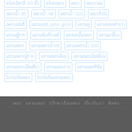
สร้อยอิตาลี 20 นิ้ว
สร้อยเพชร
เพชร
เพชรกลม
เพชรน้ำ 95
เพชรน้ำ 98
เพชรน้ำ 100
เพชรหัวใจ
เพชรแฟนซี
แหวน18K pink gold
แหวนคู่
แหวนทองคำขาว
แหวนผู้ชาย
แหวนพิงค์โกลด์
แหวนหมั้นเพชร
แหวนเกลี้ยง
แหวนเพชร
แหวนเพชรน้ำ98
แหวนเพชรน้ำ 100
แหวนเพชรผู้ชาย
แหวนเพชรล้อม
แหวนเพชรสี่เหลี่ยม
แหวนเพชรเม็ดเดี่ยว
แหวนแต่งงาน
แหวนแพลทินัม
โปรโมชั่นเพชร
โปรโมชั่นแหวนเพชร
เพชร
แหวนเพชร
ปรึกษาเรื่องเพชร
เกี่ยวกับเรา
ติดต่อ