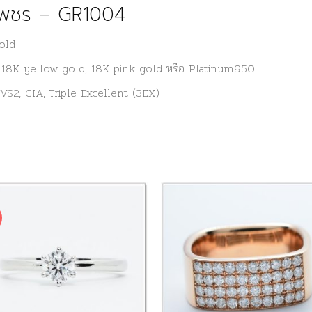
งเพชร – GR1004
gold
d, 18K yellow gold, 18K pink gold หรือ Platinum950
VVS2, GIA, Triple Excellent (3EX)