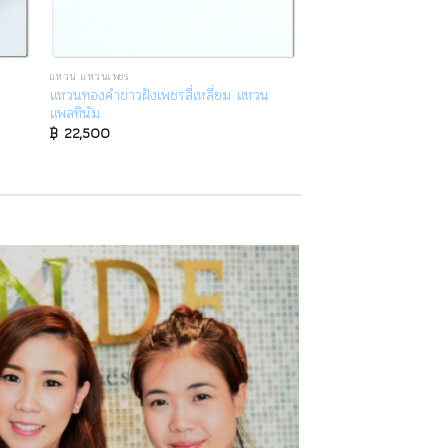
แหวน แหวนเพชร
แหวนทองคำขาวฝังเพชรสี่เหลี่ยม แหวน
แพลทินัม
฿
22,500