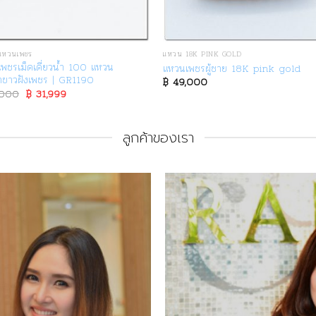
แหวนเพชร
แหวน 18K PINK GOLD
พชรเม็ดเดี่ยวน้ำ 100 แหวน
แหวนเพชรผู้ชาย 18K pink gold
ำขาวฝังเพชร | GR1190
฿
49,000
,000
Original
฿
31,999
Current
price
price
was:
is:
฿ 65,000.
฿ 31,999.
ลูกค้าของเรา