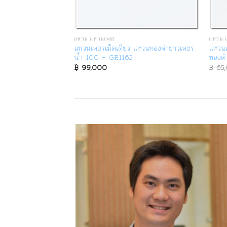
แหวน แหวนเพชร
แหวน 
าว แหวนแพลทินัม
แหวนเพชรเม็ดเดี่ยว แหวนทองคำขาวเพชร
แหวนเ
ค้ง 4 มม
น้ำ 100 – GR1162
ทองค
฿
99,000
฿
65