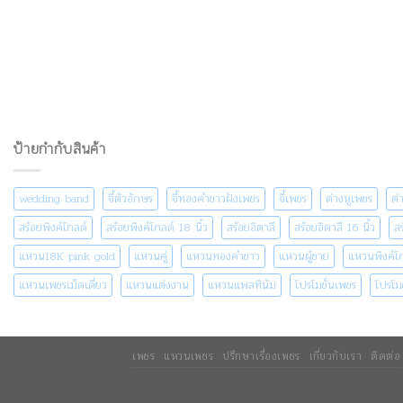
ป้ายกำกับสินค้า
wedding band
จี้ตัวอักษร
จี้ทองคำขาวฝังเพชร
จี้เพชร
ต่างหูเพชร
ต่
สร้อยพิงค์โกลด์
สร้อยพิงค์โกลด์ 18 นิ้ว
สร้อยอิตาลี
สร้อยอิตาลี 16 นิ้ว
สร
แหวน18K pink gold
แหวนคู่
แหวนทองคำขาว
แหวนผู้ชาย
แหวนพิงค์โ
แหวนเพชรเม็ดเดี่ยว
แหวนแต่งงาน
แหวนแพลทินัม
โปรโมชั่นเพชร
โปรโม
เพชร
แหวนเพชร
ปรึกษาเรื่องเพชร
เกี่ยวกับเรา
ติดต่อ