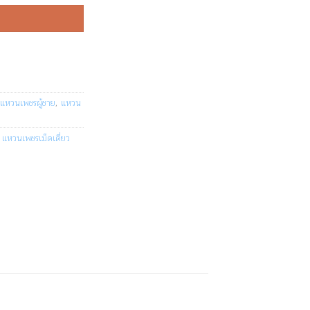
 แหวนเพชรผู้ชาย
,
แหวน
,
แหวนเพชรเม็ดเดี่ยว