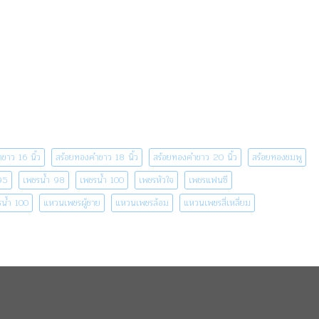
ขาว 16 นิ้ว
สร้อยทองคำขาว 18 นิ้ว
สร้อยทองคำขาว 20 นิ้ว
สร้อยทองชมพู
95
เพชรน้ำ 98
เพชรน้ำ 100
เพชรหัวใจ
เพชรแฟนซี
น้ำ 100
แหวนเพชรผู้ชาย
แหวนเพชรล้อม
แหวนเพชรสี่เหลี่ยม