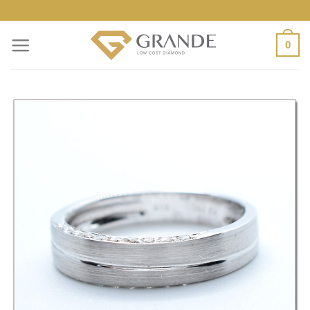
ข้าม
ไป
0
ยัง
เนื้อหา