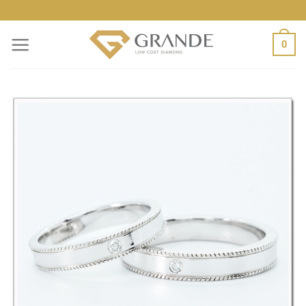
ข้าม
ไป
0
ยัง
เนื้อหา