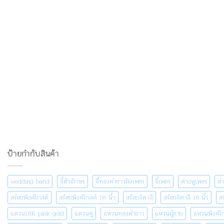
ป้ายกำกับสินค้า
wedding band
จี้ตัวอักษร
จี้ทองคำขาวฝังเพชร
จี้เพชร
ต่างหูเพชร
ต่
สร้อยพิงค์โกลด์
สร้อยพิงค์โกลด์ 18 นิ้ว
สร้อยอิตาลี
สร้อยอิตาลี 16 นิ้ว
สร
แหวน18K pink gold
แหวนคู่
แหวนทองคำขาว
แหวนผู้ชาย
แหวนพิงค์โ