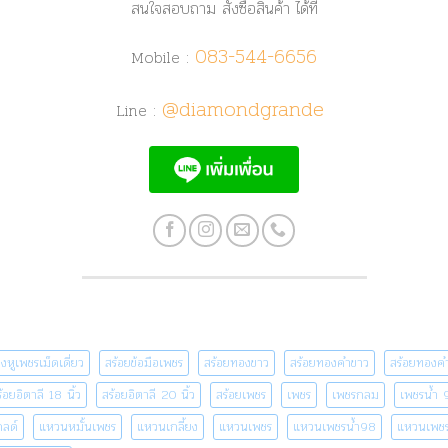
สนใจสอบถาม สั่งซื้อสินค้า ได้ที่
083-544-6656
Mobile :
@diamondgrande
Line :
างหูเพชรเม็ดเดี่ยว
สร้อยข้อมือเพชร
สร้อยทองขาว
สร้อยทองคำขาว
สร้อยทองคำ
้อยอิตาลี 18 นิ้ว
สร้อยอิตาลี 20 นิ้ว
สร้อยเพชร
เพชร
เพชรกลม
เพชรน้ำ 
กลด์
แหวนหมั้นเพชร
แหวนเกลี้ยง
แหวนเพชร
แหวนเพชรน้ำ98
แหวนเพชร