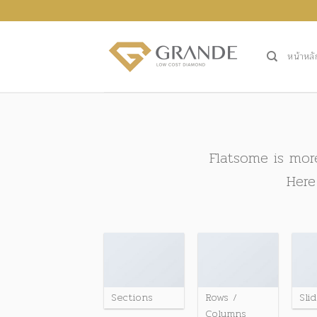
ข้าม
ไป
ยัง
หน้าหลั
เนื้อหา
Flatsome is mor
Here
Sections
Rows /
Sli
Columns