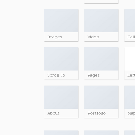
Images
Video
Gal
Scroll To
Pages
Lef
About
Portfolio
Ma